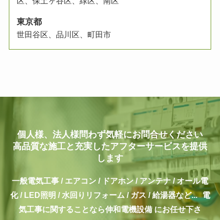
区、保土ヶ谷区、緑区、
南区
東京都
世田谷区、品川区、町田市
個人様、法人様問わず気軽にお問合せください
高品質な施工と充実したアフターサービスを提供
します
一般電気工事 / エアコン / ドアホン / アンテナ / オール電
化 / LED照明 / 水回りリフォーム / ガス / 給湯器など...
電
気工事に関することなら伸和電機設備 にお任せ下さ