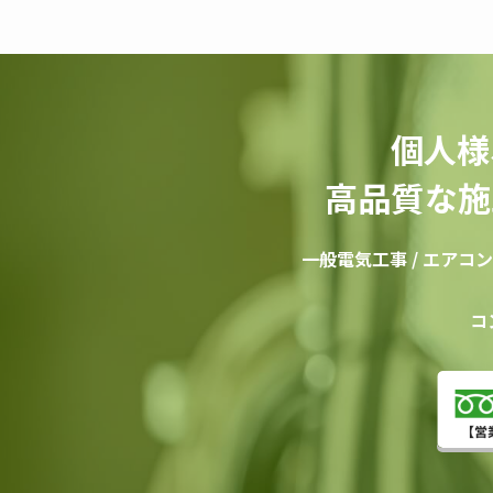
個人様
高品質な施
一般電気工事 / エアコン /
コ