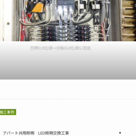
主幹ELB仕様→分岐ELB仕様に改造
施工事例
アパート共用照明 LED照明交換工事