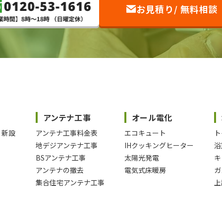
お見積り/ 無料相談
アンテナ工事
オール電化
・新設
アンテナ工事料金表
エコキュート
ト
地デジアンテナ工事
IHクッキングヒーター
浴
BSアンテナ工事
太陽光発電
キ
アンテナの撤去
電気式床暖房
ガ
集合住宅アンテナ工事
上