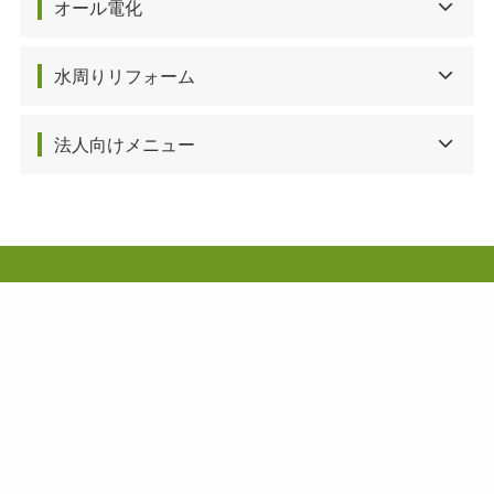
オール電化
水周りリフォーム
法人向けメニュー
株式会社 伸和電機設備
一般電気工事 / 店舗・工場・空調・エアコン設備工事 /
情報・通信設備工事 / 太陽光発電工事 / オール電化工事
〒214-0021